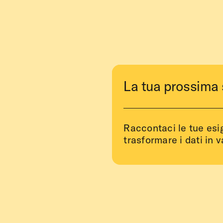
La tua prossima 
Raccontaci le tue es
trasformare i dati in v