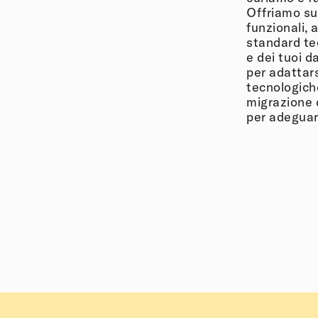
Offriamo su
funzionali,
standard tec
e dei tuoi d
per adattars
tecnologich
migrazione 
per adeguarl