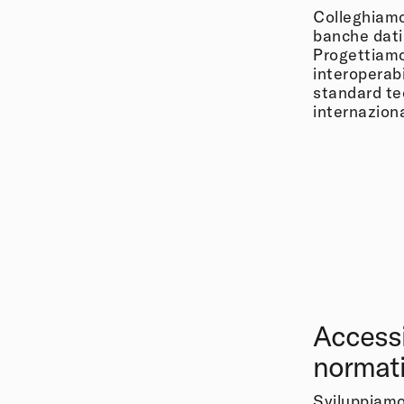
Colleghiamo
banche dati,
Progettiamo
interoperabil
standard tecn
internaziona
Accessi
normat
Sviluppiamo