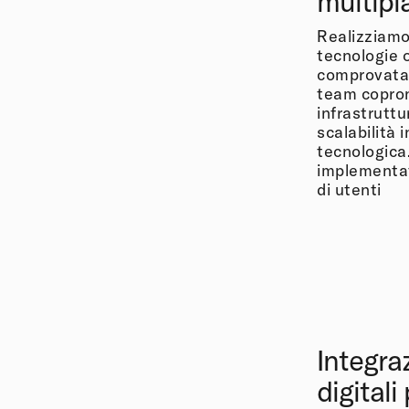
multipi
Realizziamo
tecnologie 
comprovata e
team copron
infrastrutt
scalabilità 
tecnologica
implementat
di utenti
Integra
digitali