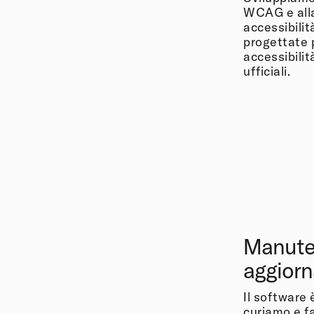
WCAG e all
accessibilit
progettate p
accessibilit
ufficiali.
Manute
aggiorn
Il software
curiamo e f