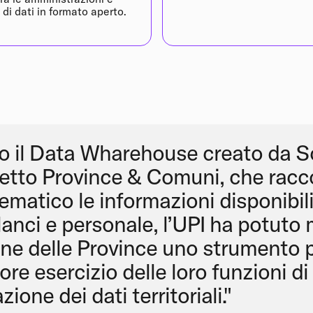
e di dati in formato aperto.
so il Data Wharehouse creato da 
getto Province & Comuni, che racco
matico le informazioni disponibil
ilanci e personale, l’UPI ha potuto
one delle Province uno strumento 
iore esercizio delle loro funzioni di
ione dei dati territoriali."