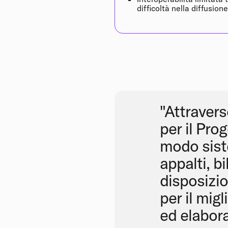
difficoltà nella diffusion
"Attraver
per il Pro
modo siste
appalti, b
disposizi
per il migl
ed elaboraz