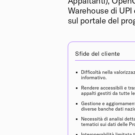
Appaltanti), Open
Warehouse di UPI e
sul portale del pr
Sfide del cliente
Difficoltà nella valorizz
informativo.
Rendere accessibili e tras
appalti gestiti da tutte l
Gestione e aggiornament
diverse banche dati nazio
Necessità di analisi det
tematici sui dati delle Pr
Interoperabilità limitata 