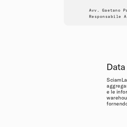
Avv. Gaetano P
Responsabile A
Data 
SciamLab
aggregano
e le inf
warehous
fornendo