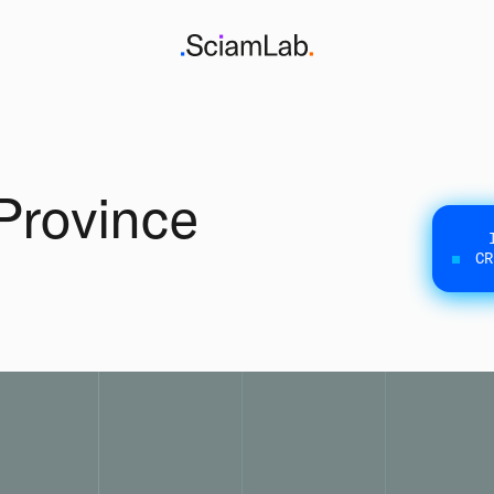
Province
CR