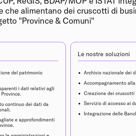
CUP, ReGiS, BDAP/MOP e ISTAT integ
 che alimentano dei cruscotti di busi
ogetto "Province & Comuni"
Le nostre soluzioni
azione del patrimonio
Archivio nazionale dei d
Accompagnamento alla
parenti i dati relativi agli
Creazione dei cruscotti 
e Province.
Servizio di accesso ai d
o continuo dei dati da
nali.
Integrazione delle Banch
tagliate e approfondimenti
ovince.
tra le amministrazioni e