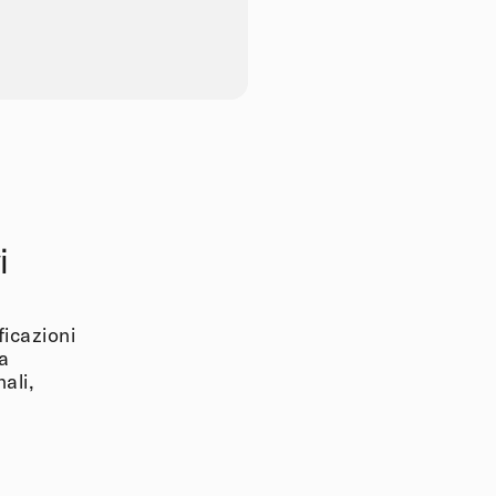
i
ficazioni
ta
ali,