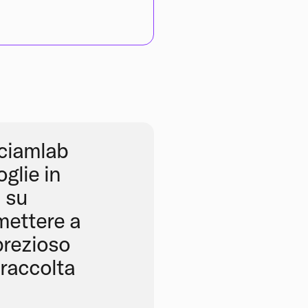
Sciamlab
glie in
i su
 mettere a
prezioso
 raccolta